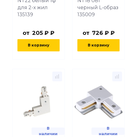
NT22 белый 1ф
NT18 081
для 2-х жил
черный L-образ
135139
135009
от
205 ₽ ₽
от
726 ₽ ₽
В корзину
В корзину
В
В
наличии
наличии