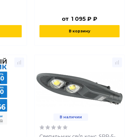
от
1 095 ₽ ₽
В корзину
В наличии
Светильник св/д конс. SPP-5-