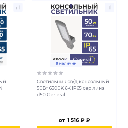
В наличии
ный
Светильник св/д консольный
ON
50Вт 6500K 6K IP65 сер линз
d50 General
от
1 516 ₽ ₽