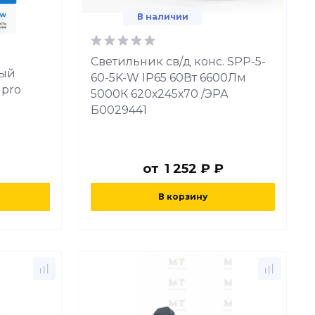
В наличии
Светильник св/д конс. SPP-5-
ный
60-5K-W IP65 60Вт 6600Лм
 pro
5000К 620х245х70 /ЭРА
Б0029441
от
1 252 ₽ ₽
В корзину