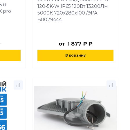
ный
120-5K-W IP65 120Вт 13200Лм
K pro
5000К 720х280х100 /ЭРА
Б0029444
₽
от
1 877 ₽ ₽
В корзину