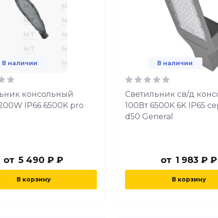
В наличии
В наличии
ьник консольный
Светильник св/д кон
200W IP66 6500K pro
100Вт 6500K 6K IP65 с
d50 General
от
5 490 ₽ ₽
от
1 983 ₽ ₽
В корзину
В корзину