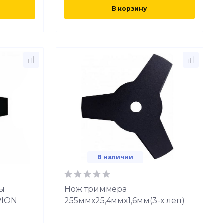
В корзину
В наличии
вы
Нож триммера
PION
255ммх25,4ммх1,6мм(3-х леп)