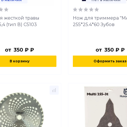
я жесткой травы
Нож для триммера "M
5,4 (тип В) C5103
255*25.4*60 Зубов
от
350 ₽ ₽
от
350 ₽ ₽
В корзину
Оформить заказ