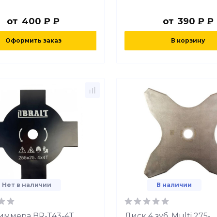
от
400 ₽ ₽
от
390 ₽ ₽
Оформить заказ
В корзину
Нет в наличии
В наличии
иммера BR-T43-4T
Диск 4 зуб. Multi 275-