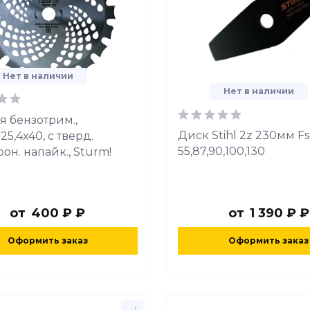
Нет в наличии
Нет в наличии
я бензотрим.,
Диск Stihl 2z 230мм Fs
5,4x40, с тверд.
55,87,90,100,130
он. напайк., Sturm!
от
400 ₽ ₽
от
1 390 ₽ ₽
Оформить заказ
Оформить заказ