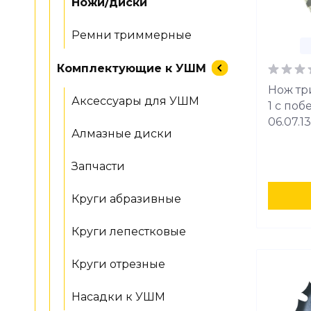
Ножи/диски
Ремни триммерные
Комплектующие к УШМ
Нож тр
Аксессуары для УШМ
1 с по
06.07.13
Алмазные диски
Запчасти
Круги абразивные
Круги лепестковые
Круги отрезные
Насадки к УШМ