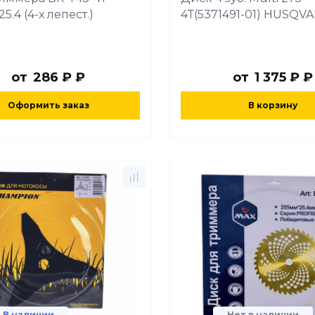
25.4 (4-х лепест.)
4Т(5371491-01) HUSQV
от
286 ₽ ₽
от
1 375 ₽ ₽
Оформить заказ
В корзину
В наличии
Нет в наличии