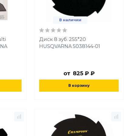
В наличии
lti
Диск 8 зуб. 255*20
RNA
HUSQVARNA 5038144-01
от
825 ₽ ₽
В корзину