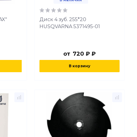
AX"
Диск 4 зуб. 255*20
HUSQVARNA 5371495-01
от
720 ₽ ₽
В корзину