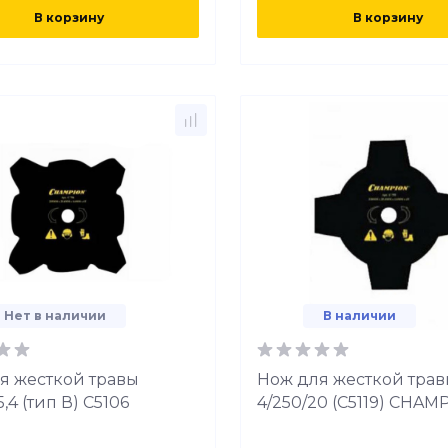
В корзину
В корзину
Нет в наличии
В наличии
я жесткой травы
Нож для жесткой тра
5,4 (тип В) C5106
4/250/20 (С5119) CHAM