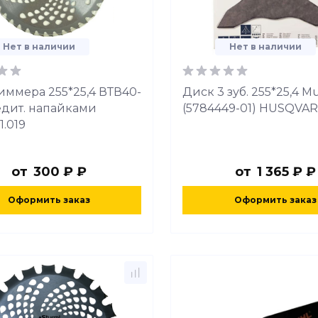
Нет в наличии
Нет в наличии
иммера 255*25,4 ВТВ40-
Диск 3 зуб. 255*25,4 Mu
бедит. напайками
(5784449-01) HUSQVA
1.019
от
300 ₽ ₽
от
1 365 ₽ ₽
Оформить заказ
Оформить заказ