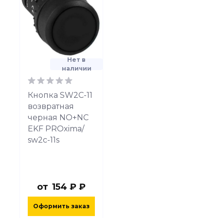
Нет в
наличии
Кнопка SW2C-11
возвратная
черная NO+NC
EKF PROxima/
sw2c-11s
от
154 ₽ ₽
Оформить заказ