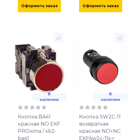
Оформить заказ
Оформить заказ
В
В
наличии
наличии
Кнопка BA41
Кнопка SW2C-11
красная NO EKF
возвратная
PROxima / xb2-
красная NO+NC
ba41
EKF/sw2c-11s-r