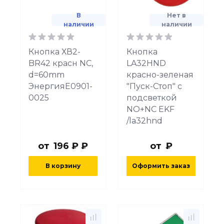
В
Нет в
наличии
наличии
Кнопка ХВ2-
Кнопка
BR42 красн NC,
LA32HND
d=60mm
красно-зеленая
ЭнергияЕ0901-
"Пуск-Стоп" с
0025
подсветкой
NO+NC EKF
/la32hnd
от
196 ₽ ₽
от
₽
В корзину
Оформить заказ