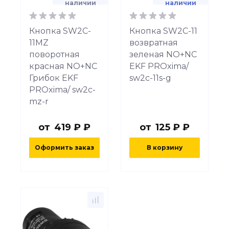
наличии
наличии
Кнопка SW2C-
Кнопка SW2C-11
11MZ
возвратная
поворотная
зеленая NO+NC
красная NO+NC
EKF PROxima/
Грибок EKF
sw2c-11s-g
PROxima/ sw2c-
mz-r
от
419 ₽ ₽
от
125 ₽ ₽
Оформить заказ
В корзину