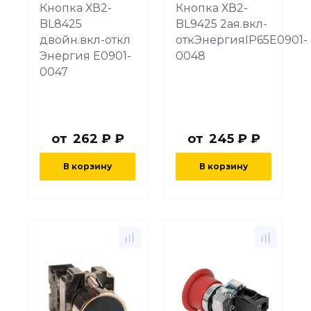
Кнопка ХВ2-
Кнопка ХВ2-
BL8425
BL9425 2aя.вкл-
двойн.вкл-откл
откЭнергияIP65Е0901-
Энергия Е0901-
0048
0047
от
262 ₽ ₽
от
245 ₽ ₽
В корзину
В корзину