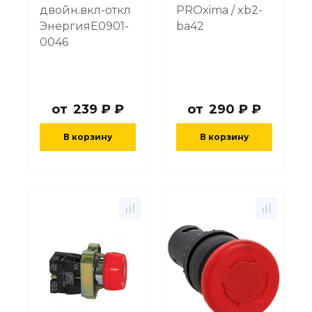
двойн.вкл-откл
PROxima / xb2-
ЭнергияЕ0901-
ba42
0046
от
239 ₽ ₽
от
290 ₽ ₽
В корзину
В корзину