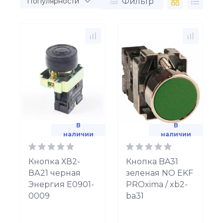
Фильтр
В
В
наличии
наличии
Кнопка ХВ2-
Кнопка BA31
ВА21 черная
зеленая NO EKF
Энергия Е0901-
PROxima / xb2-
0009
ba31