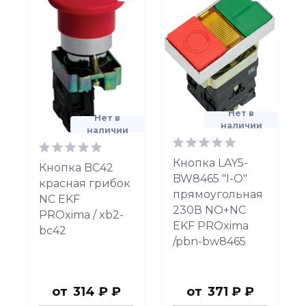
Нет в
Нет в
наличии
наличии
Кнопка LAY5-
Кнопка BC42
BW8465 "I-O"
красная грибок
прямоугольная
NС EKF
230В NO+NC
PROxima / xb2-
EKF PROxima
bc42
/pbn-bw8465
от
314 ₽ ₽
от
371 ₽ ₽