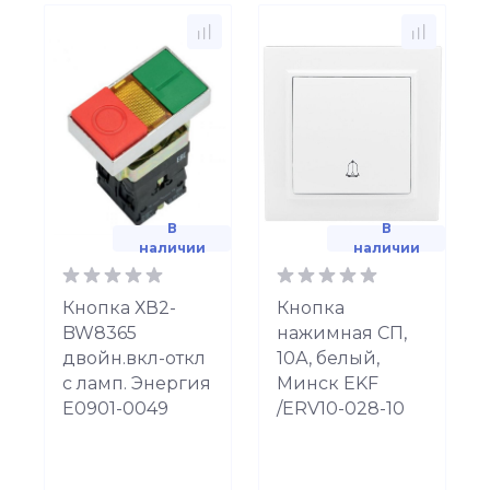
В
В
наличии
наличии
Кнопка ХВ2-
Кнопка
BW8365
нажимная СП,
двойн.вкл-откл
10А, белый,
c ламп. Энергия
Минск EKF
Е0901-0049
/ERV10-028-10