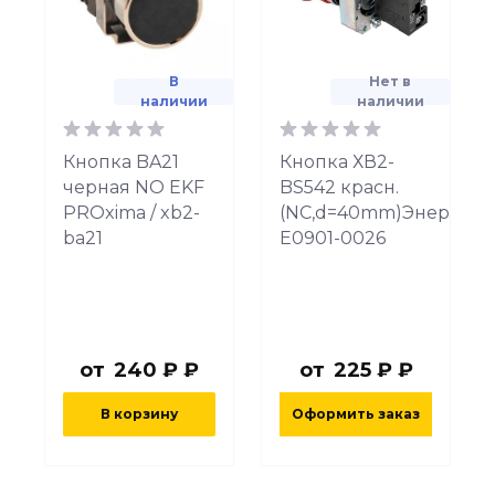
В
Нет в
наличии
наличии
Кнопка BA21
Кнопка ХВ2-
черная NO EKF
BS542 красн.
PROxima / xb2-
(NC,d=40mm)Энер
ba21
Е0901-0026
от
240 ₽ ₽
от
225 ₽ ₽
В корзину
Оформить заказ