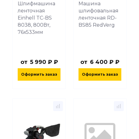
Шлифмашина
Машина
ленточная
шлифовальная
Einhell TC-BS
ленточная RD-
8038, 800Вт,
BS85 RedVerg
76х533мм
от
5 990 ₽ ₽
от
6 400 ₽ ₽
Оформить заказ
Оформить заказ