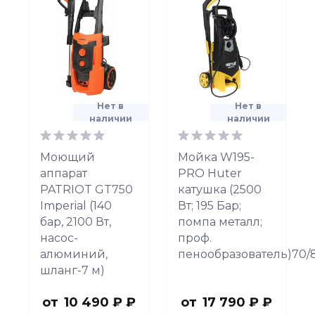
Нет в
Нет в
наличии
наличии
Моющий
Мойка W195-
аппарат
PRO Huter
PATRIOT GT750
катушка (2500
Imperial (140
Вт; 195 Бар;
бар, 2100 Вт,
помпа металл;
насос-
проф.
алюминий,
пенообразователь)70/8
шланг-7 м)
от
10 490 ₽ ₽
от
17 790 ₽ ₽