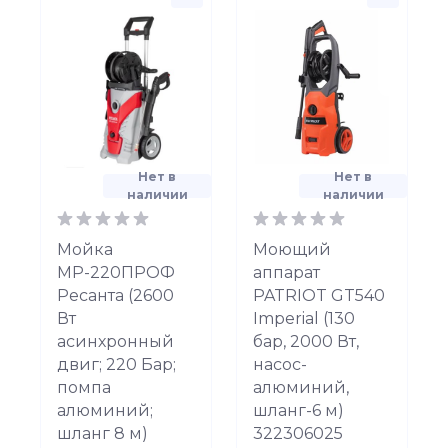
Нет в
Нет в
наличии
наличии
Мойка
Моющий
МР-220ПРОФ
аппарат
Ресанта (2600
PATRIOT GT540
Вт
Imperial (130
асинхронный
бар, 2000 Вт,
двиг; 220 Бар;
насос-
помпа
алюминий,
алюминий;
шланг-6 м)
шланг 8 м)
322306025