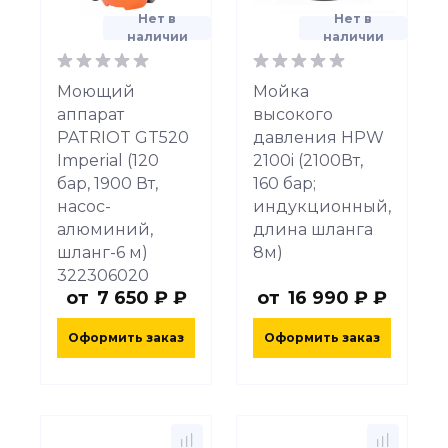
Нет в
Нет в
наличии
наличии
Моющий
Мойка
аппарат
высокого
PATRIOT GT520
давления HPW
Imperial (120
2100i (2100Вт,
бар, 1900 Вт,
160 бар;
насос-
индукционный,
алюминий,
длина шланга
шланг-6 м)
8м)
322306020
от
7 650 ₽ ₽
от
16 990 ₽ ₽
Оформить заказ
Оформить заказ