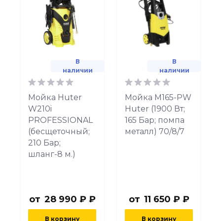
В
В
наличии
наличии
Мойка Huter
Мойка M165-PW
W210i
Huter (1900 Вт;
PROFESSIONAL
165 Бар; помпа
(бесщеточный;
металл) 70/8/7
210 Бар;
шланг-8 м.)
от
28 990 ₽ ₽
от
11 650 ₽ ₽
В корзину
В корзину