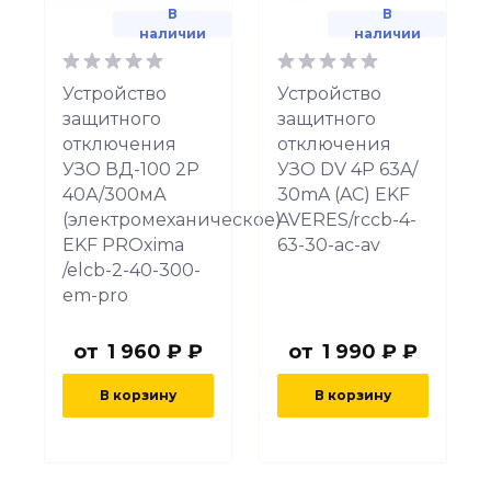
В
В
наличии
наличии
Устройство
Устройство
защитного
защитного
отключения
отключения
УЗО ВД-100 2P
УЗО DV 4P 63A/
40А/300мА
30mA (AC) EKF
(электромеханическое)
AVERES/rccb-4-
EKF PROxima
63-30-ac-av
/elcb-2-40-300-
em-pro
от
1 960 ₽ ₽
от
1 990 ₽ ₽
В корзину
В корзину