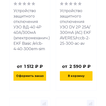
Устройство
Устройство
защитного
защитного
отключения
отключения
УЗО ВД-40 4P
УЗО DV 2P 25A/
40А/300мА
300mA (AC) EKF
(электромеханич.)
AVERES/rccb-2-
EKF Basic /elcb-
25-300-ac-av
4-40-300em-sim
от
1 512 ₽ ₽
от
2 590 ₽ ₽
Оформить заказ
В корзину