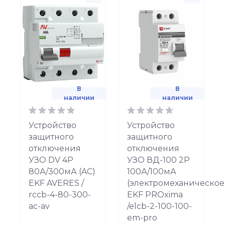
В
В
наличии
наличии
Устройство
Устройство
защитного
защитного
отключения
отключения
УЗО DV 4P
УЗО ВД-100 2P
80А/300мА (AC)
100А/100мА
EKF AVERES /
(электромеханическое
rccb-4-80-300-
EKF PROxima
ac-av
/elcb-2-100-100-
em-pro