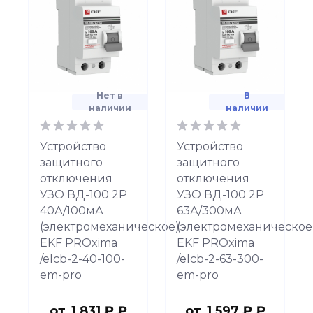
Нет в
В
наличии
наличии
Устройство
Устройство
защитного
защитного
отключения
отключения
УЗО ВД-100 2P
УЗО ВД-100 2P
40А/100мА
63А/300мА
(электромеханическое)
(электромеханическое
EKF PROxima
EKF PROxima
/elcb-2-40-100-
/elcb-2-63-300-
em-pro
em-pro
от
1 831 ₽ ₽
от
1 597 ₽ ₽