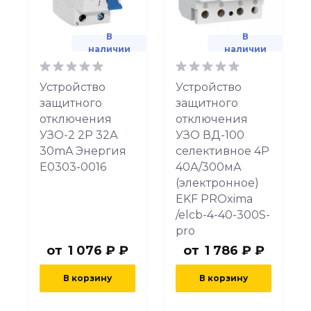
В
В
наличии
наличии
Устройство
Устройство
защитного
защитного
отключения
отключения
УЗО-2 2Р 32А
УЗО ВД-100
30mA Энергия
селективное 4P
Е0303-0016
40А/300мА
(электронное)
EKF PROxima
/elcb-4-40-300S-
pro
от
1 076 ₽ ₽
от
1 786 ₽ ₽
В корзину
В корзину