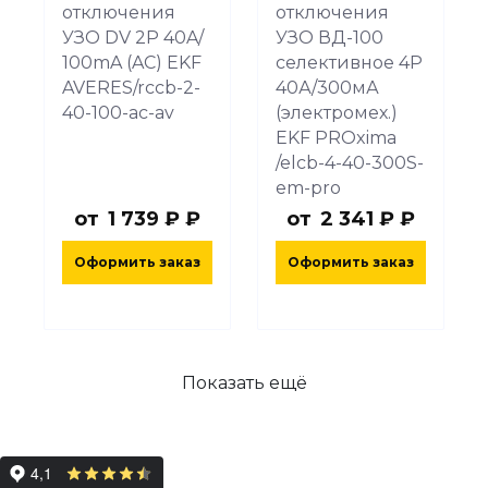
отключения
отключения
УЗО DV 2P 40A/
УЗО ВД-100
100mA (AC) EKF
селективное 4P
AVERES/rccb-2-
40А/300мА
40-100-ac-av
(электромех.)
EKF PROxima
/elcb-4-40-300S-
em-pro
от
1 739 ₽ ₽
от
2 341 ₽ ₽
Оформить заказ
Оформить заказ
Показать ещё