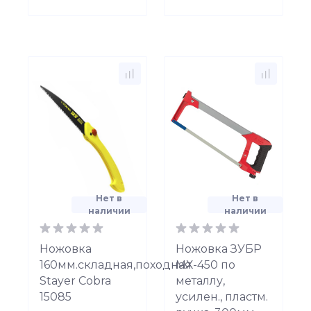
Нет в
Нет в
наличии
наличии
Ножовка
Ножовка ЗУБР
160мм.складная,походная
МХ-450 по
Stayer Cobra
металлу,
15085
усилен., пластм.