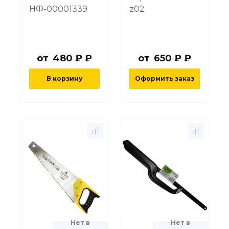
НФ-00001339
z02
от
480 ₽ ₽
от
650 ₽ ₽
В корзину
Оформить заказ
Нет в
Нет в