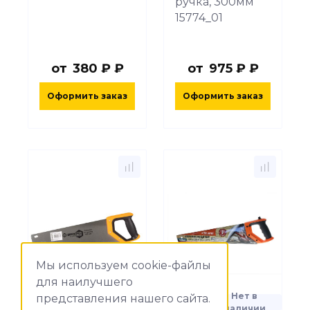
ручка, 300мм
15774_01
от
380 ₽ ₽
от
975 ₽ ₽
Оформить заказ
Оформить заказ
Мы используем cookie-файлы
для наилучшего
В
Нет в
представления нашего сайта.
наличии
наличии