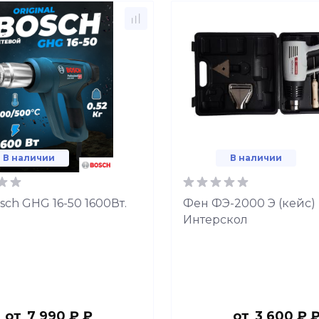
В наличии
В наличии
ch GHG 16-50 1600Вт.
Фен ФЭ-2000 Э (кейс)
Интерскол
от
7 990 ₽ ₽
от
3 600 ₽ 