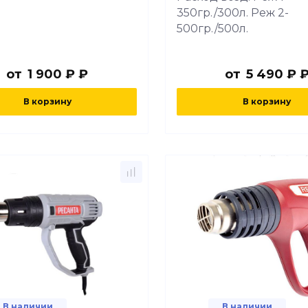
350гр./300л. Реж 2-
500гр./500л.
от
1 900 ₽ ₽
от
5 490 ₽ 
В корзину
В корзину
В наличии
В наличии