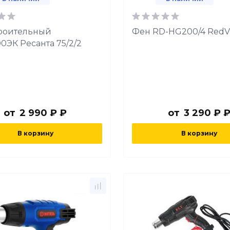
роительный
Фен RD-HG200/4 RedV
0ЭК Ресанта 75/2/2
от
2 990 ₽ ₽
от
3 290 ₽ 
В корзину
В корзину