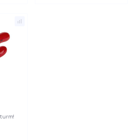
И
turm!