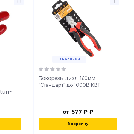
В наличии
Бокорезы диэл. 160мм
И
"Стандарт" до 1000В КВТ
turm!
от
577 ₽ ₽
В корзину