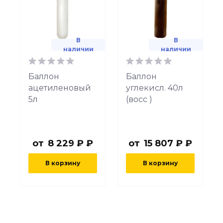
В
В
наличии
наличии
Баллон
Баллон
ацетиленовый
углекисл. 40л
5л
(восс )
от
8 229 ₽ ₽
от
15 807 ₽ ₽
В корзину
В корзину