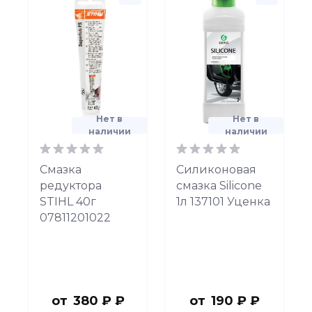
Нет в
Нет в
наличии
наличии
Смазка
Силиконовая
редуктора
смазка Silicone
STIHL 40г
1л 137101 Уценка
07811201022
от
380 ₽ ₽
от
190 ₽ ₽