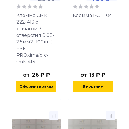
Клемма СМК
Клемма PCT-104
222-413 с
рычагом 3
отверстия 0,08-
2,5мм2 (100шт.)
EKF
PROximа/plc-
smk-413
от
26 ₽ ₽
от
13 ₽ ₽
Оформить заказ
В корзину