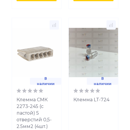
В
В
наличии
наличии
Клемма СМК
Клемма LT-724
2273-245 (с
пастой) 5
отверстий 0,5-
2.5мм2 (4шт.)