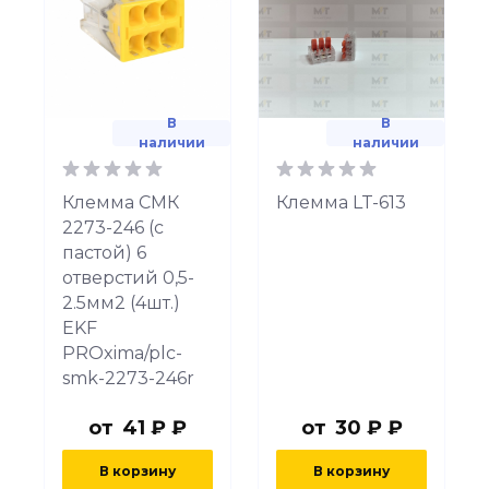
В
В
наличии
наличии
Клемма СМК
Клемма LT-613
2273-246 (с
пастой) 6
отверстий 0,5-
2.5мм2 (4шт.)
EKF
PROxima/plc-
smk-2273-246r
от
41 ₽ ₽
от
30 ₽ ₽
В корзину
В корзину