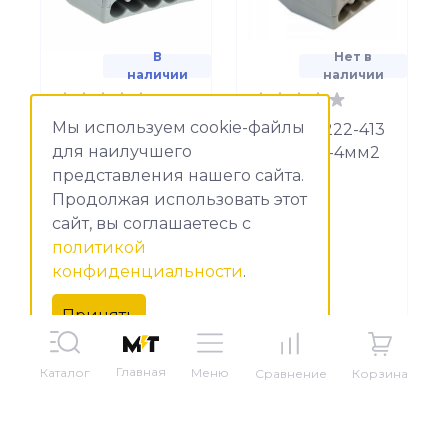
В
Нет в
наличии
наличии
Мы используем cookie-файлы
Клемма СМК
Клемма 222-413
для наилучшего
222-415 с
Wago 0,2-4мм2
представления нашего сайта.
рычагом 5
Тех.
отверстия 0,08-
Продолжая использовать этот
2,5мм2 (100шт.)
сайт, вы соглашаетесь c
EKF
политикой
PROximа/plc-
конфиденциальности
.
smk-415
Принять
от
27 ₽ ₽
от
16 ₽ ₽
Главная
Меню
Каталог
Корзина
Сравнение
В корзину
Оформить заказ