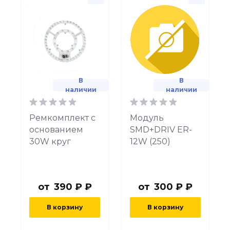
В
В
наличии
наличии
Ремкомплект с
Модуль
основанием
SMD+DRIV ER-
30W круг
12W (250)
от
390 ₽ ₽
от
300 ₽ ₽
В корзину
В корзину