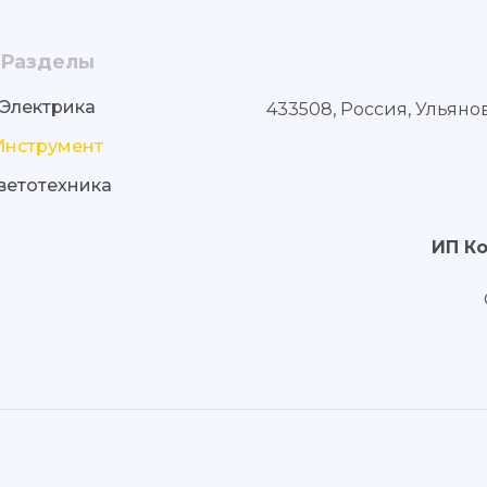
Разделы
Электрика
433508, Россия, Ульяно
Инструмент
ветотехника
ИП К