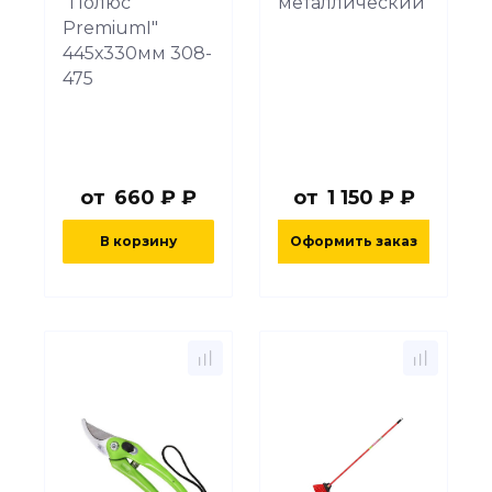
"Полюс
металлический
PremiumI"
445х330мм 308-
475
от
660 ₽ ₽
от
1 150 ₽ ₽
В корзину
Оформить заказ