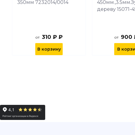
350мм 7232014/0014
450мм.,3.5мм.З
дереву 15071-4
310 ₽ ₽
900 
от
от
В корзину
В корз