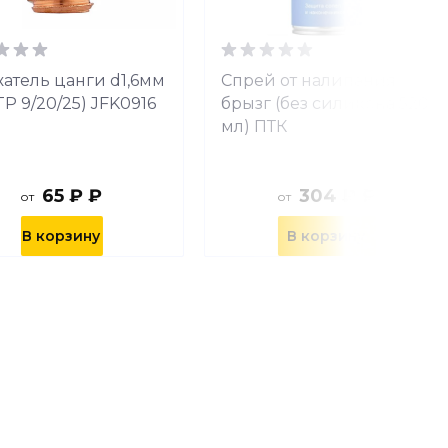
атель цанги d1,6мм
Спрей от налипания
TP 9/20/25) JFK0916
брызг (без силикона 520
мл) ПТК
65 ₽ ₽
304 ₽ ₽
от
от
В корзину
В корзину