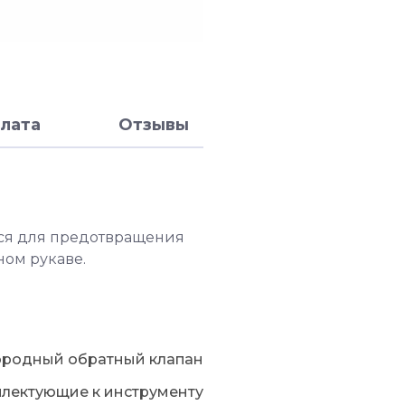
лата
Отзывы
ся для предотвращения
ном рукаве.
ородный обратный клапан
плектующие к инструменту