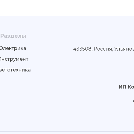
Разделы
Электрика
433508, Россия, Ульяно
Инструмент
ветотехника
ИП К