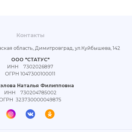
Контакты
вская область, Димитровград, ул.Куйбышева, 142
ООО "СТАТУС"
ИНН 7302026897
ОГРН 1047300100011
озлова Наталья Филипповна
ИНН 730204785002
ОГРН 323730000049875