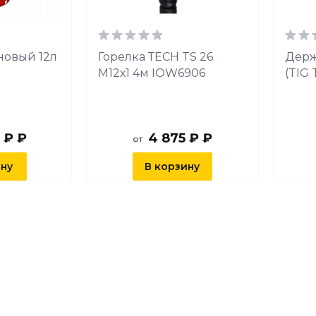
новый 12л
Горелка ТЕСН TS 26
Держ
М12х1 4м IOW6906
(TIG 
 ₽ ₽
4 875 ₽ ₽
от
ину
В корзину