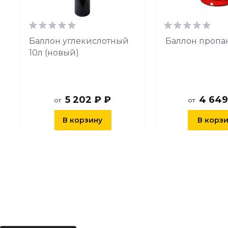
й
Баллон углекислотный
Баллон пропа
10л (новый)
5 202 ₽ ₽
4 649
от
от
В корзину
В корз