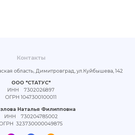
Контакты
вская область, Димитровград, ул.Куйбышева, 142
ООО "СТАТУС"
ИНН 7302026897
ОГРН 1047300100011
озлова Наталья Филипповна
ИНН 730204785002
ОГРН 323730000049875