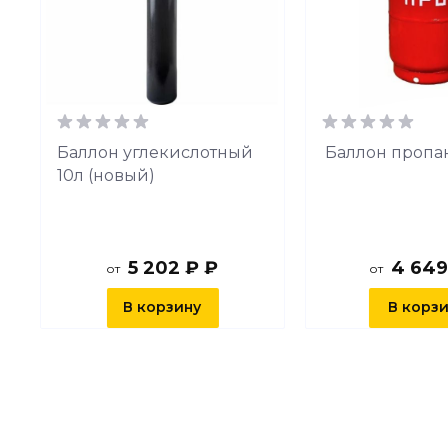
й
Баллон углекислотный
Баллон пропа
10л (новый)
5 202 ₽ ₽
4 649
от
от
В корзину
В корз