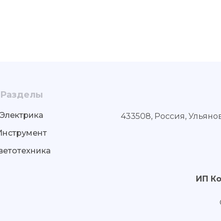
Разделы
Электрика
433508, Россия, Ульяно
Инструмент
ветотехника
ИП К