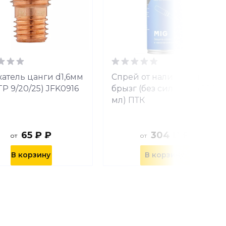
атель цанги d1,6мм
Спрей от налипания
TP 9/20/25) JFK0916
брызг (без силикона 520
мл) ПТК
65 ₽ ₽
304 ₽ ₽
от
от
В корзину
В корзину