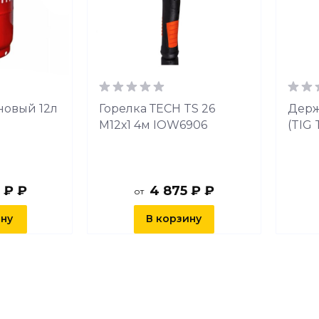
новый 12л
Горелка ТЕСН TS 26
Держ
М12х1 4м IOW6906
(TIG 
 ₽ ₽
4 875 ₽ ₽
от
ину
В корзину