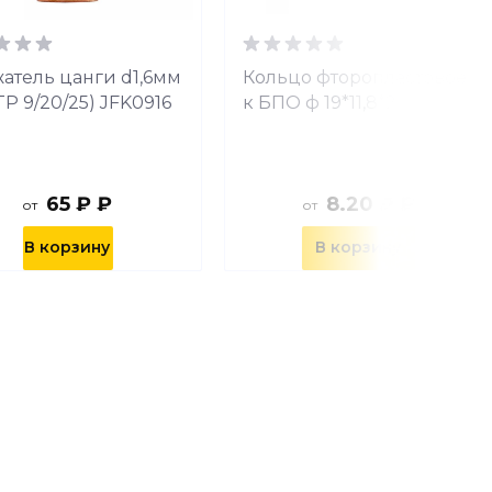
атель цанги d1,6мм
Кольцо фторопластовое
TP 9/20/25) JFK0916
к БПО ф 19*11,8*2
65 ₽ ₽
8.20 ₽ ₽
от
от
В корзину
В корзину