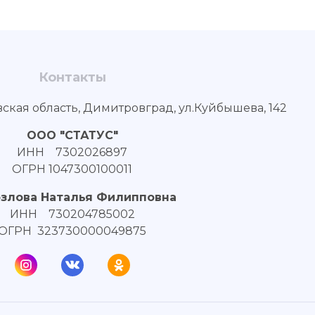
Контакты
вская область, Димитровград, ул.Куйбышева, 142
ООО "СТАТУС"
ИНН 7302026897
ОГРН 1047300100011
озлова Наталья Филипповна
ИНН 730204785002
ОГРН 323730000049875