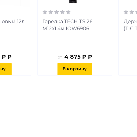
новый 12л
Горелка ТЕСН TS 26
Держ
М12х1 4м IOW6906
(TIG 
 ₽ ₽
4 875 ₽ ₽
от
ину
В корзину