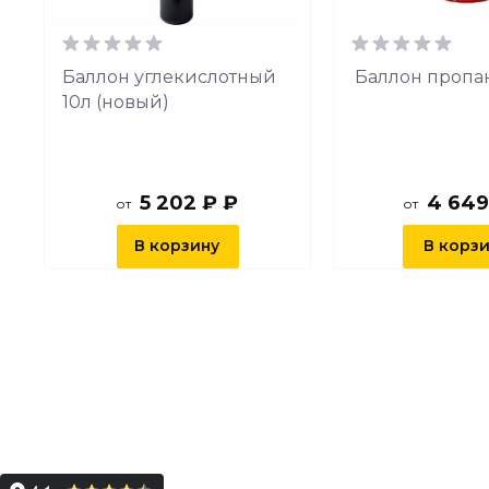
й
Баллон углекислотный
Баллон пропа
10л (новый)
5 202 ₽ ₽
4 649
от
от
В корзину
В корз