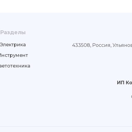
Разделы
Электрика
433508, Россия, Ульяно
Инструмент
ветотехника
ИП К