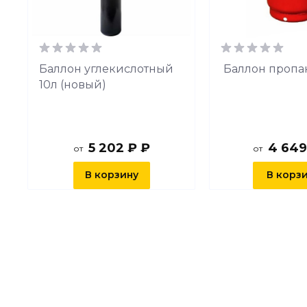
й
Баллон углекислотный
Баллон пропа
10л (новый)
5 202 ₽ ₽
4 649
от
от
В корзину
В корз