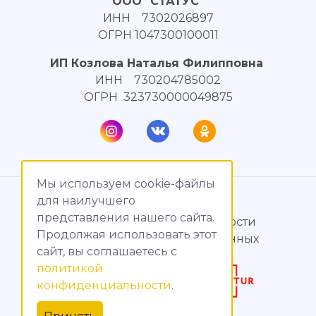
ООО "СТАТУС"
ИНН 7302026897
ОГРН 1047300100011
ИП Козлова Наталья Филипповна
ИНН 730204785002
ОГРН 323730000049875
Мы используем cookie-файлы
© МагияТока, 2015 – 2026
для наилучшего
представления нашего сайта.
Политика конфиденциальности
Продолжая использовать этот
Обработка персональных данных
сайт, вы соглашаетесь c
политикой
Создание сайтов
конфиденциальности
.
Продвижение сайтов