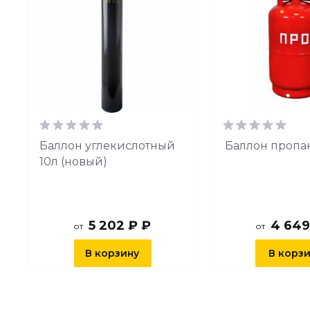
й
Баллон углекислотный
Баллон пропа
10л (новый)
5 202 ₽ ₽
4 649
от
от
В корзину
В корз