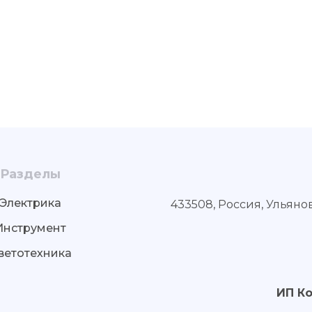
Разделы
Электрика
433508, Россия, Ульяно
Инструмент
ветотехника
ИП К