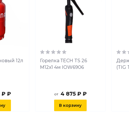
новый 12л
Горелка ТЕСН TS 26
Держ
М12х1 4м IOW6906
(TIG 
 ₽ ₽
4 875 ₽ ₽
от
ину
В корзину