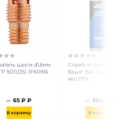
атель цанги d1,6мм
Спрей от налипания
TP 9/20/25) JFK0916
брызг (без силикона 520
мл) ПТК
65 ₽ ₽
304 ₽ ₽
от
от
В корзину
В корзину