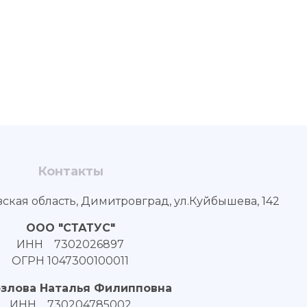
Контакты
вская область, Димитровград, ул.Куйбышева, 142
ООО "СТАТУС"
ИНН 7302026897
ОГРН 1047300100011
озлова Наталья Филипповна
ИНН 730204785002