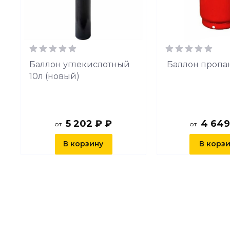
й
Баллон углекислотный
Баллон пропа
10л (новый)
5 202 ₽ ₽
4 649
от
от
В корзину
В корз