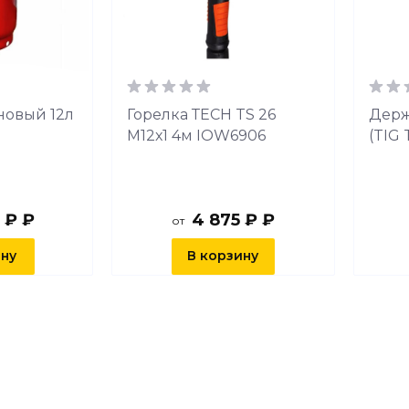
новый 12л
Горелка ТЕСН TS 26
Держ
М12х1 4м IOW6906
(TIG 
 ₽ ₽
4 875 ₽ ₽
от
ину
В корзину