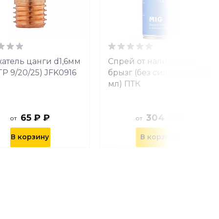
атель цанги d1,6мм
Спрей от налипания
TP 9/20/25) JFK0916
брызг (без силикона 520
мл) ПТК
65 ₽ ₽
304 ₽ ₽
от
от
В корзину
В корзину