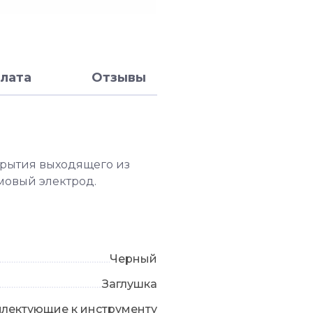
лата
Отзывы
крытия выходящего из
мовый электрод.
Черный
Заглушка
плектующие к инструменту