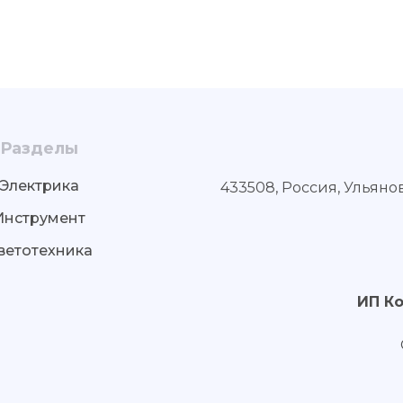
Разделы
Электрика
433508, Россия, Ульяно
Инструмент
ветотехника
ИП К