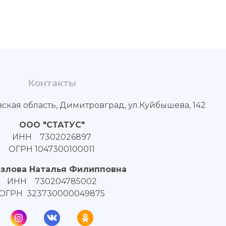
Контакты
вская область, Димитровград, ул.Куйбышева, 142
ООО "СТАТУС"
ИНН 7302026897
ОГРН 1047300100011
озлова Наталья Филипповна
ИНН 730204785002
ОГРН 323730000049875