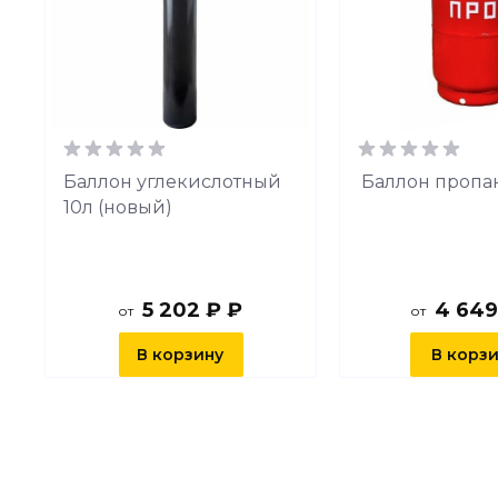
й
Баллон углекислотный
Баллон пропа
10л (новый)
5 202 ₽ ₽
4 649
от
от
В корзину
В корз