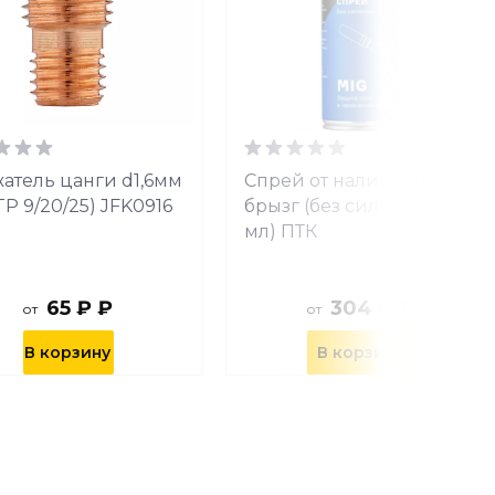
атель цанги d1,6мм
Спрей от налипания
TP 9/20/25) JFK0916
брызг (без силикона 520
мл) ПТК
65 ₽ ₽
304 ₽ ₽
от
от
В корзину
В корзину