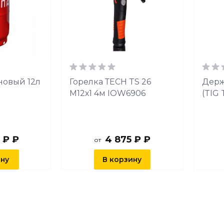
новый 12л
Горелка ТЕСН TS 26
Держ
М12х1 4м IOW6906
(TIG 
 ₽ ₽
4 875 ₽ ₽
от
ину
В корзину