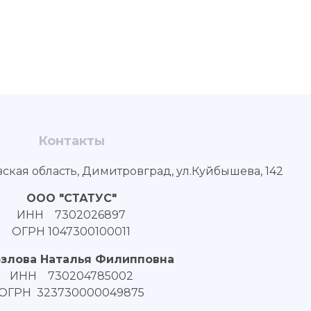
Контакты
вская область, Димитровград, ул.Куйбышева, 142
ООО "СТАТУС"
ИНН 7302026897
ОГРН 1047300100011
озлова Наталья Филипповна
ИНН 730204785002
ОГРН 323730000049875