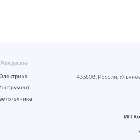
Разделы
Электрика
433508, Россия, Ульяно
Инструмент
ветотехника
ИП К