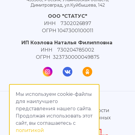
Димитровград, ул.Куйбышева, 142
ООО "СТАТУС"
ИНН 7302026897
ОГРН 1047300100011
ИП Козлова Наталья Филипповна
ИНН 730204785002
ОГРН 323730000049875
Мы используем cookie-файлы
© МагияТока, 2015 – 2026
для наилучшего
представления нашего сайта.
Политика конфиденциальности
Продолжая использовать этот
Обработка персональных данных
сайт, вы соглашаетесь c
политикой
Создание сайтов