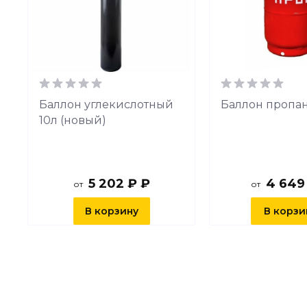
й
Баллон углекислотный
Баллон пропа
10л (новый)
5 202 ₽ ₽
4 649
от
от
В корзину
В корзи