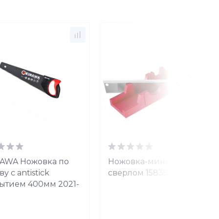
AWA Ножовка по
Ножовка-мини со
у с antistick
сверлом 15835-30
ытием 400мм 2021-