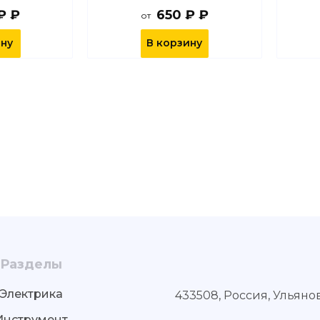
₽ ₽
650 ₽ ₽
от
ину
В корзину
Разделы
Электрика
433508, Россия, Ульяно
Инструмент