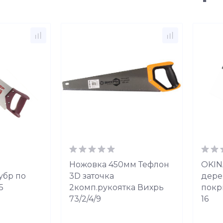
Ножовка 450мм Тефлон
OKIN
убр по
3D заточка
дерев
5
2комп.рукоятка Вихрь
покр
73/2/4/9
16