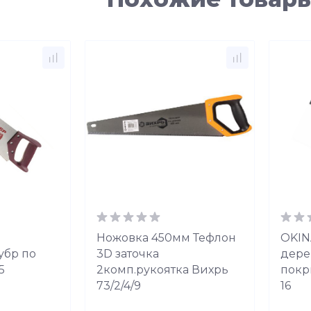
Ножовка 450мм Тефлон
OKIN
убр по
3D заточка
дерев
5
2комп.рукоятка Вихрь
покр
73/2/4/9
16