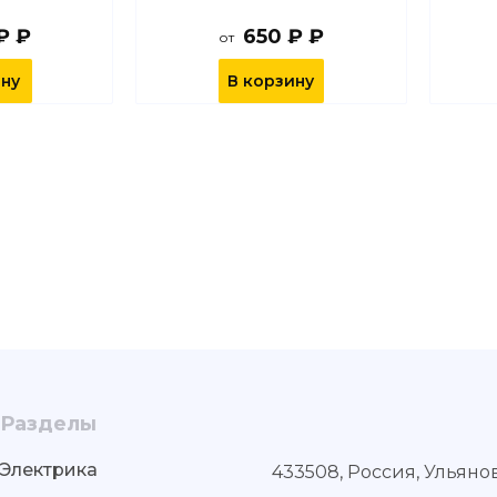
₽ ₽
650 ₽ ₽
от
ину
В корзину
Разделы
Электрика
433508, Россия, Ульяно