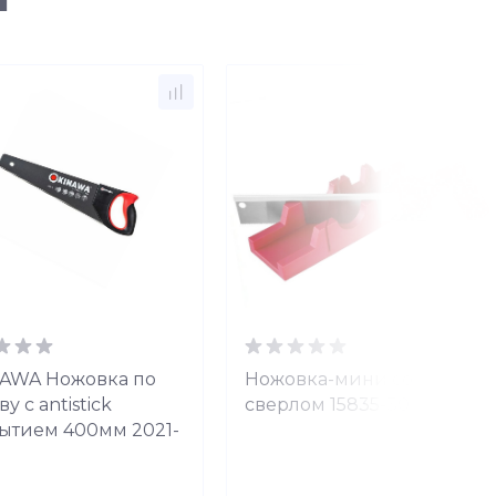
AWA Ножовка по
Ножовка-мини со
у с antistick
сверлом 15835-30
ытием 400мм 2021-