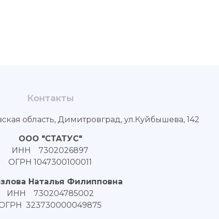
Контакты
вская область, Димитровград, ул.Куйбышева, 142
ООО "СТАТУС"
ИНН 7302026897
ОГРН 1047300100011
озлова Наталья Филипповна
ИНН 730204785002
ОГРН 323730000049875