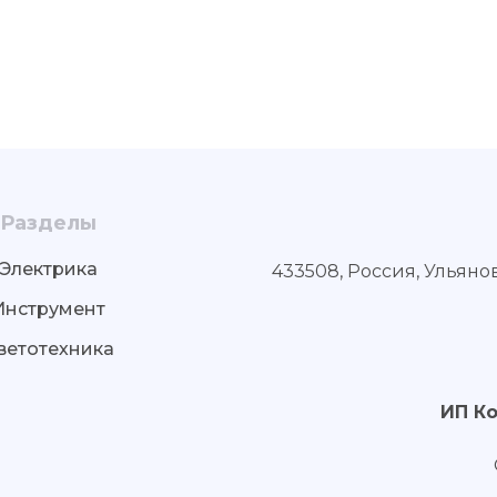
Разделы
Электрика
433508, Россия, Ульяно
Инструмент
ветотехника
ИП К