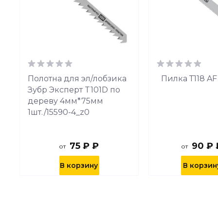
Полотна для эл/лобзика
Пилка Т118 AF
Зубр Эксперт T101D по
дереву 4мм*75мм
1шт./15590-4_z0
75 ₽ ₽
90 ₽ 
от
от
В корзину
В корзин