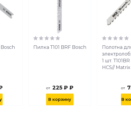
 Bosch
Пилка Т101 BRF Bosch
Полотна дл
электролоб
1 шт. Т101BR
HCS// Matri
₽
225 ₽ ₽
7
от
от
у
В корзину
В к