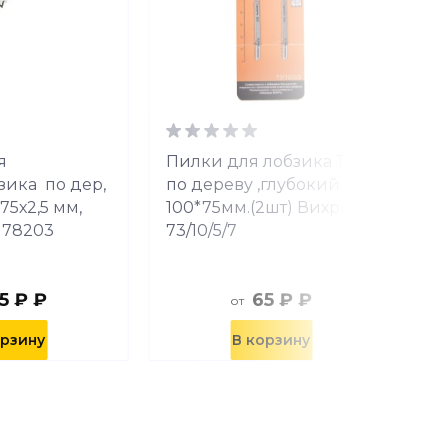
я
Пилки для лобзика Т111С
П
зика по дер,
по дереву ,глубокий рез
З
 75х2,5 мм,
100*75мм.(2шт) Вихрь
2
x 78203
73/10/5/7
5 ₽ ₽
65 ₽ ₽
от
орзину
В корзину