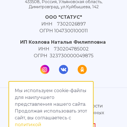
433508, Россия, Ульяновская область,
Димитровград, ул.Куйбышева, 142
ООО "СТАТУС"
ИНН 7302026897
ОГРН 1047300100011
ИП Козлова Наталья Филипповна
ИНН 730204785002
ОГРН 323730000049875
Мы используем cookie-файлы
© МагияТока, 2015 – 2026
для наилучшего
представления нашего сайта.
Политика конфиденциальности
Продолжая использовать этот
Обработка персональных данных
сайт, вы соглашаетесь c
политикой
Создание сайтов