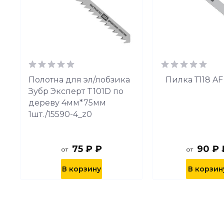
я
Полотна для эл/лобзика
Пилка Т118 AF
Зубр Эксперт T101D по
дереву 4мм*75мм
1шт./15590-4_z0
75 ₽ ₽
90 ₽ 
от
от
В корзину
В корзин