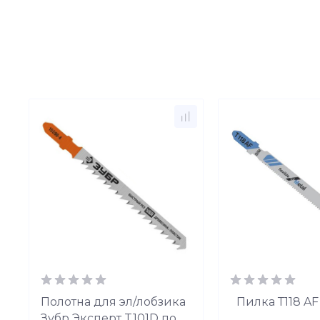
я
Полотна для эл/лобзика
Пилка Т118 AF
Зубр Эксперт T101D по