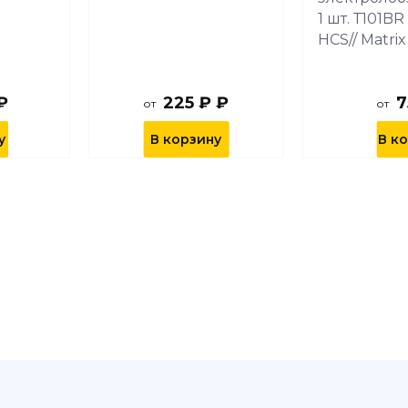
1 шт. Т101BR
HCS// Matri
₽
225 ₽ ₽
7
от
от
у
В корзину
В к