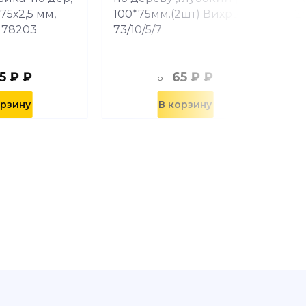
 75х2,5 мм,
100*75мм.(2шт) Вихрь
2
x 78203
73/10/5/7
5 ₽ ₽
65 ₽ ₽
от
орзину
В корзину