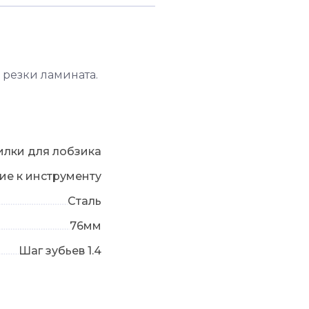
 резки ламината.
илки для лобзика
ие к инструменту
Сталь
76мм
Шаг зубьев 1.4