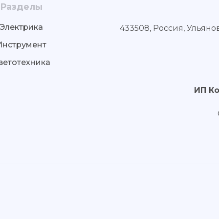
Разделы
Электрика
433508, Россия, Ульяно
Инструмент
ветотехника
ИП К