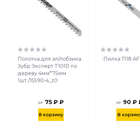
я
Полотна для эл/лобзика
Пилка Т118 AF
Зубр Эксперт T101D по
дереву 4мм*75мм
1шт./15590-4_z0
75 ₽ ₽
90 ₽ 
от
от
В корзину
В корзин