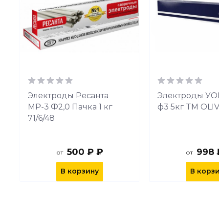
Электроды Ресанта
Электроды УОН
МР-3 Ф2,0 Пачка 1 кг
ф3 5кг TM OLI
71/6/48
500 ₽ ₽
998 
от
от
В корзину
В корз