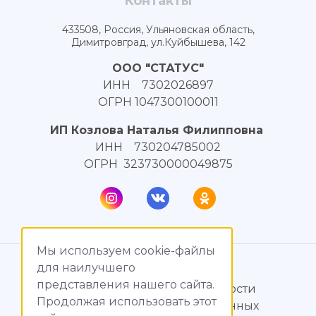
Контакты
433508, Россия, Ульяновская область,
Димитровград, ул.Куйбышева, 142
ООО "СТАТУС"
ИНН 7302026897
ОГРН 1047300100011
ИП Козлова Наталья Филипповна
ИНН 730204785002
ОГРН 323730000049875
Мы используем cookie-файлы
© МагияТока, 2015 – 2026
для наилучшего
представления нашего сайта.
Политика конфиденциальности
Продолжая использовать этот
Обработка персональных данных