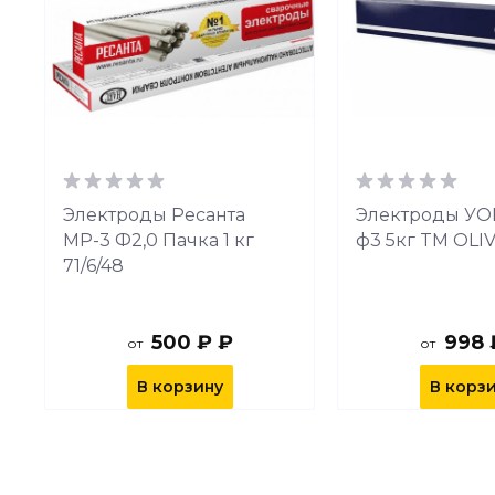
Электроды Ресанта
Электроды УОН
МР-3 Ф2,0 Пачка 1 кг
ф3 5кг TM OLI
71/6/48
500 ₽ ₽
998 
от
от
В корзину
В корз