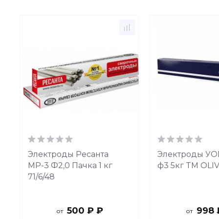
Электроды Ресанта
Электроды УОН
МР-3 Ф2,0 Пачка 1 кг
ф3 5кг TM OLI
71/6/48
500 ₽ ₽
998 
от
от