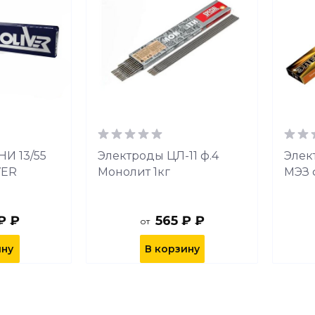
И 13/55
Электроды ЦЛ-11 ф.4
Элек
VER
Монолит 1кг
МЭЗ ф
₽ ₽
565 ₽ ₽
от
ину
В корзину