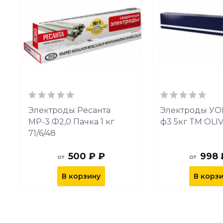
Электроды Ресанта
Электроды УОН
МР-3 Ф2,0 Пачка 1 кг
ф3 5кг TM OLI
71/6/48
500 ₽ ₽
998 
от
от
В корзину
В корз