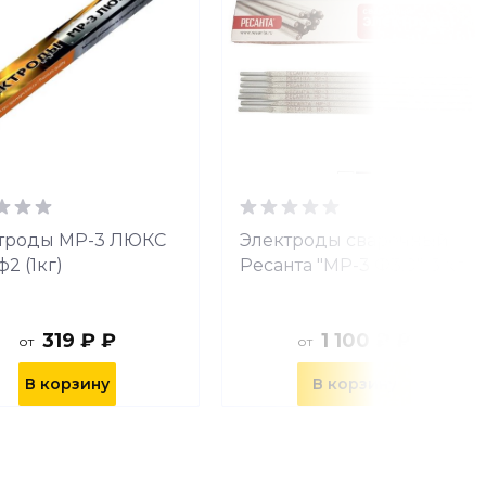
троды МР-3 ЛЮКС
Электроды сварочный
2 (1кг)
Ресанта "МР-3 Ф3,0", 3 кг
319 ₽ ₽
1 100 ₽ ₽
от
от
В корзину
В корзину