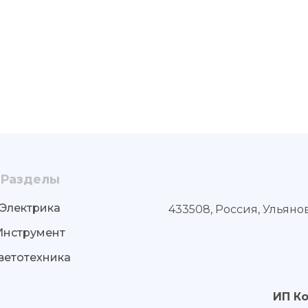
Разделы
Электрика
433508, Россия, Ульяно
Инструмент
ветотехника
ИП К