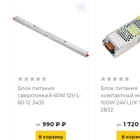
Блок питания
Блок питания
сверхтонкий 60W 12V L-
компактный ме
60-12 3435
100W 24V LUX 
2832
990 ₽ ₽
1 720
от
от
В корзину
В корз