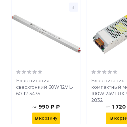
Блок питания
Блок питания
сверхтонкий 60W 12V L-
компактный ме
60-12 3435
100W 24V LUX 
2832
990 ₽ ₽
1 720
от
от
В корзину
В корз