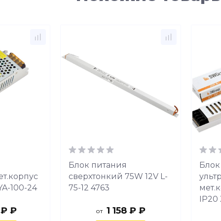
Блок питания
Блок
т.корпус
сверхтонкий 75W 12V L-
ульт
YA-100-24
75-12 4763
мет.
IP20
 ₽ ₽
1 158 ₽ ₽
от