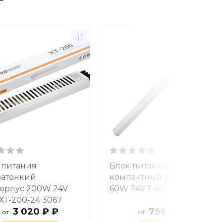
 питания
Блок питания
ратонкий
компактный (узкий)
корпус 200W 24V
60W 24V Т-60-24 1385
 ХТ-200-24 3067
3 020 ₽ ₽
796 ₽ ₽
от
от