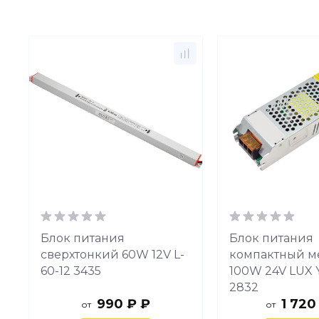
Блок питания
Блок питания
сверхтонкий 60W 12V L-
компактный ме
60-12 3435
100W 24V LUX 
2832
990 ₽ ₽
1 720
от
от