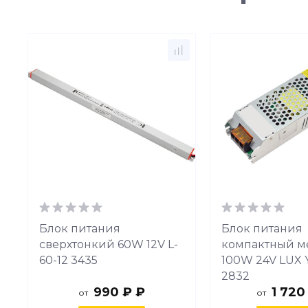
Блок питания
Блок питания
сверхтонкий 60W 12V L-
компактный ме
60-12 3435
100W 24V LUX 
2832
990 ₽ ₽
1 720
от
от