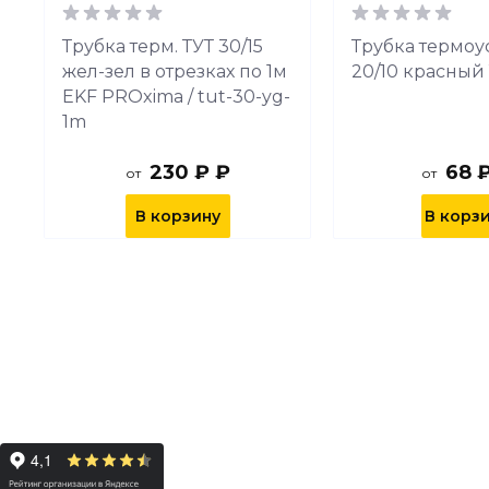
Трубка терм. ТУТ 30/15
Трубка термоус
жел-зел в отрезках по 1м
20/10 красный 
EKF PROxima / tut-30-yg-
1m
230 ₽ ₽
68 
от
от
В корзину
В корз