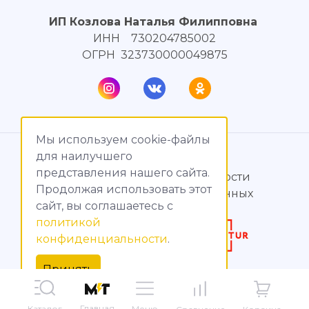
ИП Козлова Наталья Филипповна
ИНН 730204785002
ОГРН 323730000049875
Мы используем cookie-файлы
© МагияТока, 2015 – 2026
для наилучшего
представления нашего сайта.
Политика конфиденциальности
Продолжая использовать этот
Обработка персональных данных
сайт, вы соглашаетесь c
политикой
Создание сайтов
конфиденциальности
.
Продвижение сайтов
Принять
Главная
Меню
Каталог