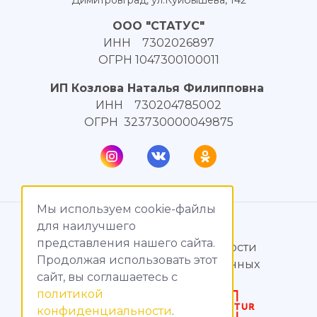
ООО "СТАТУС"
ИНН 7302026897
ОГРН 1047300100011
ИП Козлова Наталья Филипповна
ИНН 730204785002
ОГРН 323730000049875
Мы используем cookie-файлы
© МагияТока, 2015 – 2026
для наилучшего
представления нашего сайта.
Политика конфиденциальности
Продолжая использовать этот
Обработка персональных данных
сайт, вы соглашаетесь c
политикой
Создание сайтов
конфиденциальности
.