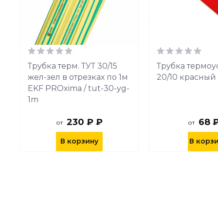
Трубка терм. ТУТ 30/15
Трубка термоус
жел-зел в отрезках по 1м
20/10 красный 
EKF PROxima / tut-30-yg-
1m
230 ₽ ₽
68 
от
от
В корзину
В корз