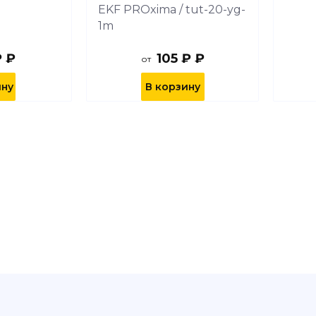
EKF PROxima / tut-20-yg-
1m
₽ ₽
105 ₽ ₽
от
ину
В корзину