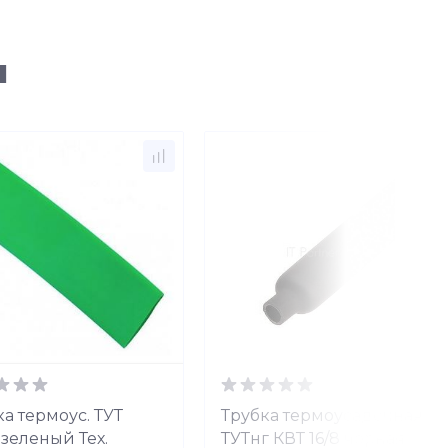
ы
а термоус. ТУТ
Трубка термоусадочная
 зеленый Тех.
ТУТнг КВТ 16/8 черная