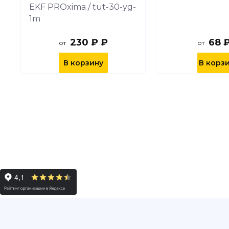
EKF PROxima / tut-30-yg-
1m
230 ₽ ₽
68 
от
от
В корзину
В корз