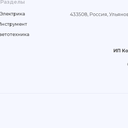
Разделы
Электрика
433508, Россия, Ульяно
Инструмент
ветотехника
ИП К