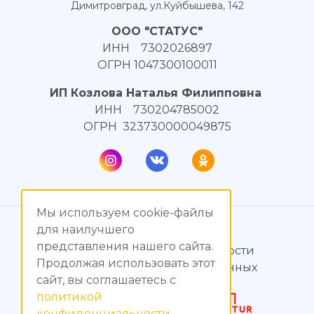
Димитровград, ул.Куйбышева, 142
ООО "СТАТУС"
ИНН 7302026897
ОГРН 1047300100011
ИП Козлова Наталья Филипповна
ИНН 730204785002
ОГРН 323730000049875
Мы используем cookie-файлы
© МагияТока, 2015 – 2026
для наилучшего
представления нашего сайта.
Политика конфиденциальности
Продолжая использовать этот
Обработка персональных данных
сайт, вы соглашаетесь c
политикой
Создание сайтов
конфиденциальности
.