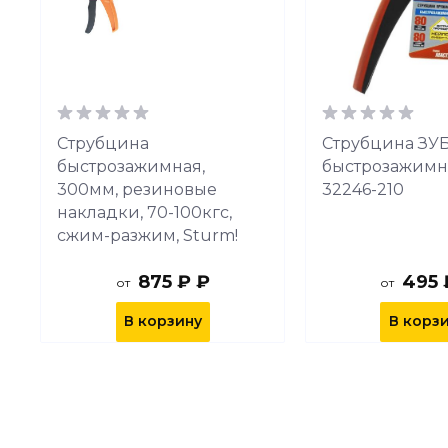
Струбцина
Струбцина ЗУ
быстрозажимная,
быстрозажимн
300мм, резиновые
32246-210
накладки, 70-100кгс,
сжим-разжим, Sturm!
875 ₽ ₽
495 
от
от
В корзину
В корз