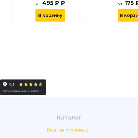
495 ₽ ₽
175 
от
от
В корзину
В корз
Каталог
Главная страница