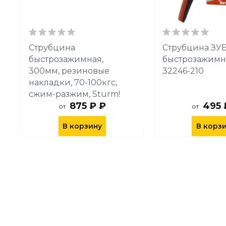
Струбцина
Струбцина ЗУ
быстрозажимная,
быстрозажимн
300мм, резиновые
32246-210
накладки, 70-100кгс,
сжим-разжим, Sturm!
875 ₽ ₽
495 
от
от
В корзину
В корз