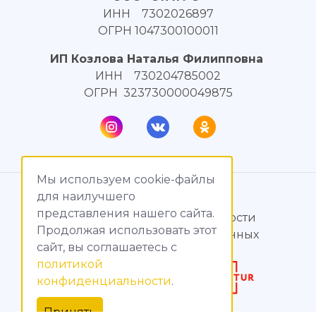
ИНН 7302026897
ОГРН 1047300100011
ИП Козлова Наталья Филипповна
ИНН 730204785002
ОГРН 323730000049875
Мы используем cookie-файлы
© МагияТока, 2015 – 2026
для наилучшего
представления нашего сайта.
Политика конфиденциальности
Продолжая использовать этот
Обработка персональных данных
сайт, вы соглашаетесь c
политикой
Создание сайтов
конфиденциальности
.
Продвижение сайтов
Принять