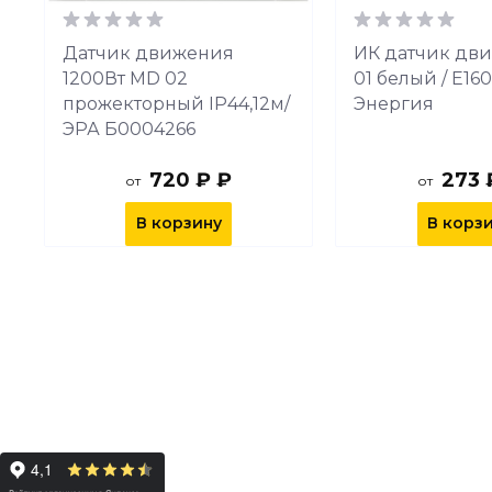
Датчик движения
ИК датчик дв
T
1200Вт MD 02
01 белый / Е16
прожекторный IP44,12м/
Энергия
ЭРА Б0004266
720 ₽ ₽
273 
от
от
В корзину
В корз