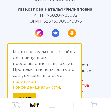
ИП Козлова Наталья Филипповна
ИНН 730204785002
ОГРН 323730000049875
Мы используем cookie-файлы
© МагияТока, 2015 – 2026
для наилучшего
представления нашего сайта.
Политика конфиденциальности
Продолжая использовать этот
Обработка персональных данных
сайт, вы соглашаетесь c
политикой
Создание сайтов
конфиденциальности
.
Продвижение сайтов
Принять