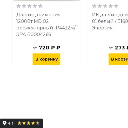
Датчик движения
ИК датчик дв
T
1200Вт MD 02
01 белый / Е16
прожекторный IP44,12м/
Энергия
ЭРА Б0004266
720 ₽ ₽
273 
от
от
В корзину
В корз