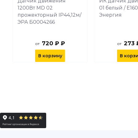
Датчик движения
ИК датчик дв
T
1200Вт MD 02
01 белый / Е16
прожекторный IP44,12м/
Энергия
ЭРА Б0004266
720 ₽ ₽
273 
от
от
В корзину
В корз