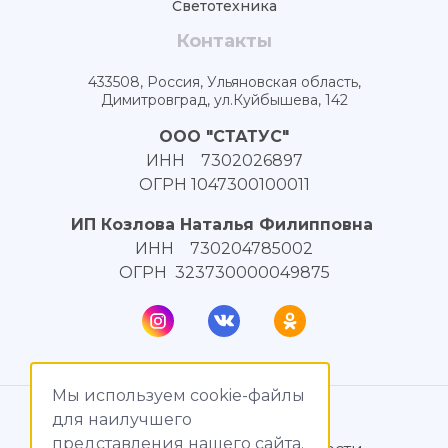
Светотехника
Контакты
433508, Россия, Ульяновская область,
Димитровград, ул.Куйбышева, 142
ООО "СТАТУС"
ИНН 7302026897
ОГРН 1047300100011
ИП Козлова Наталья Филипповна
ИНН 730204785002
ОГРН 323730000049875
Мы используем cookie-файлы
© МагияТока, 2015 – 2026
для наилучшего
представления нашего сайта.