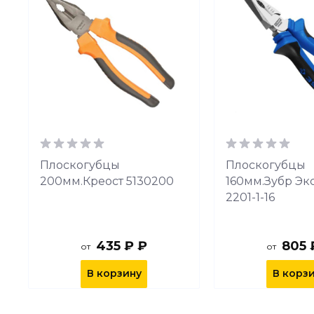
Плоскогубцы
Плоскогубцы
200мм.Креост 5130200
160мм.Зубр Эк
2201-1-16
435 ₽ ₽
805 
от
от
В корзину
В корз