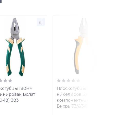
ы
когубцы 180мм
Плоскогубцы 160мм
инирован Волат
никелиров. 2х-
0-18) 383
компонентные рук.
Вихрь 73/6/3/6