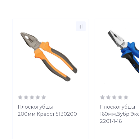
Плоскогубцы
Плоскогубцы
200мм.Креост 5130200
160мм.Зубр Эк
2201-1-16